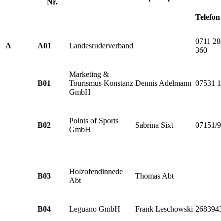
Nr.
Telefon
0711 28
A
A01
Landesruderverband
360
Marketing &
B01
Tourismus Konstanz
Dennis Adelmann
07531 
GmbH
Points of Sports
B02
Sabrina Sixt
07151/
GmbH
Holzofendinnede
B03
Thomas Abt
Abt
B04
Leguano GmbH
Frank Leschowski
268394