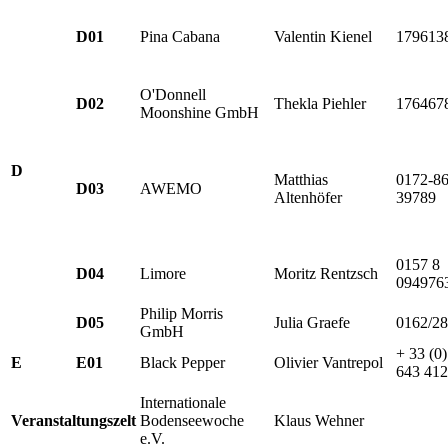
D01
Pina Cabana
Valentin Kienel
179613
O'Donnell
D02
Thekla Piehler
176467
Moonshine GmbH
D
Matthias
0172-8
D03
AWEMO
Altenhöfer
39789
0157 8
D04
Limore
Moritz Rentzsch
094976
Philip Morris
D05
Julia Graefe
0162/2
GmbH
+ 33 (0
E
E01
Black Pepper
Olivier Vantrepol
643 412
Internationale
Veranstaltungszelt
Bodenseewoche
Klaus Wehner
e.V.