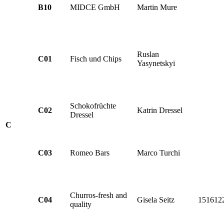
B10
MIDCE GmbH
Martin Mure
Ruslan
C01
Fisch und Chips
Yasynetskyi
Schokofrüchte
C02
Katrin Dressel
Dressel
C
C03
Romeo Bars
Marco Turchi
Churros-fresh and
C04
Gisela Seitz
151612
quality