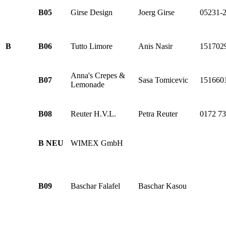
B05
Girse Design
Joerg Girse
05231-
B
B06
Tutto Limore
Anis Nasir
151702
Anna's Crepes &
B07
Sasa Tomicevic
151660
Lemonade
B08
Reuter H.V.L.
Petra Reuter
0172 7
B NEU
WIMEX GmbH
B09
Baschar Falafel
Baschar Kasou