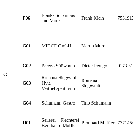
Franks Schampus
F06
Frank Klein
753191
and More
G01
MIDCE GmbH
Martin Mure
G02
Perego Süßwaren
Dieter Perego
0173 3
G
Romana Siegwardt
Romana
G03
Hyla
Siegwardt
Vertriebspartnerin
G04
Schumann Gastro
Tino Schumann
Seilerei + Flechterei
H01
Bernhard Muffler
777145
Bernhanrd Muffler