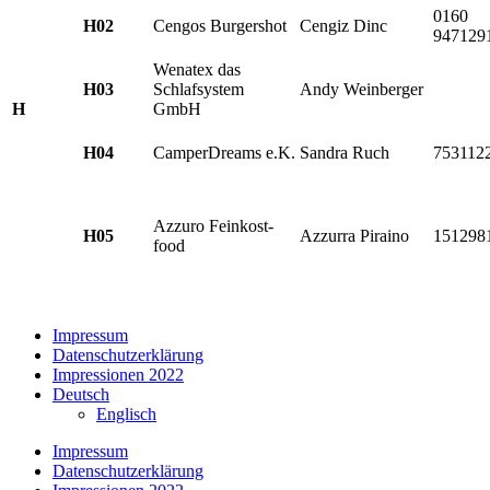
0160
H02
Cengos Burgershot
Cengiz Dinc
947129
Wenatex das
H03
Schlafsystem
Andy Weinberger
H
GmbH
H04
CamperDreams e.K.
Sandra Ruch
753112
Azzuro Feinkost-
H05
Azzurra Piraino
151298
food
Impressum
Datenschutzerklärung
Impressionen 2022
Deutsch
Englisch
Impressum
Datenschutzerklärung