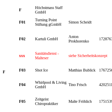
Höchstmass Staff
F
GmbH
Turning Point
F01
Simon Scheidt
Stiftung gGmbH
Anton
F02
Kartuli GmbH
172876
Prokhorenko
Sanitätsdienst -
xxx
siehe Sicherheitskonzept
Malteser
F03
Shot Ice
Matthias Bublick
176725
F
Whirlpool & Living
F04
Tino Frisch
420251
GmbH
Zeitgeist
F05
Malte Fröhlich
175153
Chiropraktiker